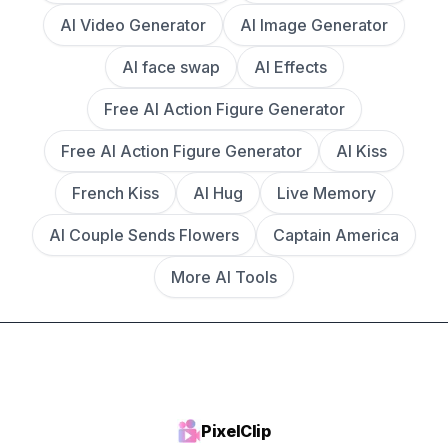
AI Video Generator
AI Image Generator
AI face swap
AI Effects
Free AI Action Figure Generator
Free AI Action Figure Generator
AI Kiss
French Kiss
AI Hug
Live Memory
AI Couple Sends Flowers
Captain America
More AI Tools
PixelClip