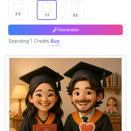
2:3
1:1
3:2
Generator
Spending 1 Credits,
Buy